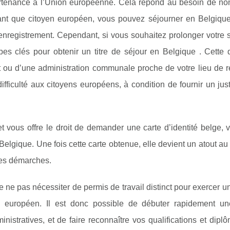
rtenance à l’Union européenne. Cela répond au besoin de n
 tant que citoyen européen, vous pouvez séjourner en Belgiqu
d’enregistrement. Cependant, si vous souhaitez prolonger votre 
pes clés pour obtenir un titre de séjour en Belgique . Cette
u d’une administration communale proche de votre lieu de r
fficulté aux citoyens européens, à condition de fournir un justi
et vous offre le droit de demander une carte d’identité belge,
Belgique. Une fois cette carte obtenue, elle devient un atout au
uses démarches.
ne pas nécessiter de permis de travail distinct pour exercer un
n européen. Il est donc possible de débuter rapidement une
istratives, et de faire reconnaître vos qualifications et dipl