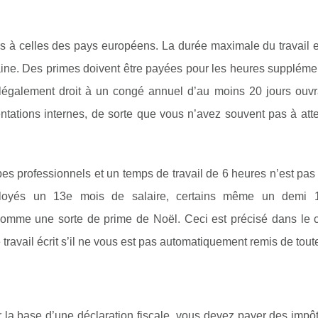
es à celles des pays européens. La durée maximale du travail e
maine. Des primes doivent être payées pour les heures suppléme
légalement droit à un congé annuel d’au moins 20 jours ouvr
ntations internes, de sorte que vous n’avez souvent pas à att
pes professionnels et un temps de travail de 6 heures n’est pa
loyés un 13e mois de salaire, certains même un demi 
 comme une sorte de prime de Noël. Ceci est précisé dans le c
travail écrit s’il ne vous est pas automatiquement remis de tout
r la base d’une déclaration fiscale. vous devez payer des impô