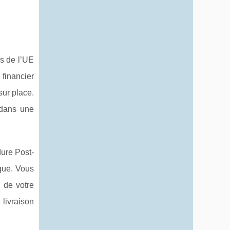
ns de l’UE
financier
sur place.
 dans une
dure Post-
nque. Vous
 de votre
livraison