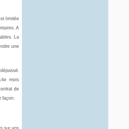
st limitée
ntaires. A
ables. La
endre une
s dépassé.
14e mois
ontrat de
e façon.
ts sur vos