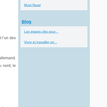
Most Read
Blog
Les étapes clés pour...
t l’un des
Vivre et travailler en...
’allemand.
u nord, le