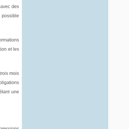
) avec des
 possible
ormations
ion et les
rois mois
bligations
 étant une
pressions