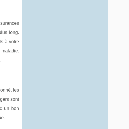
ssurances
lus long.
s à votre
 maladie.
.
ionné, les
ngers sont
ec un bon
ue.