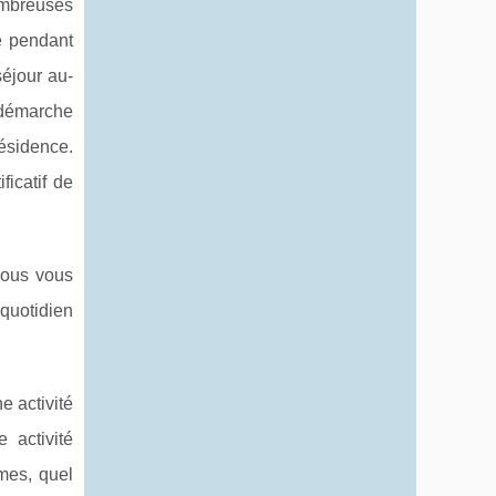
ombreuses
e pendant
séjour au-
 démarche
ésidence.
ficatif de
 vous vous
 quotidien
e activité
 activité
ômes, quel